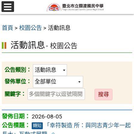
跳
至
選
單
主
首頁
>
校園公告
>
活動訊息
要
內
活動訊息
- 校園公告
容
區
公告類別：
發佈單位：
送
關鍵字：
出
2026-08-05
「幸符製造 所：與同志青少年一起
轉知