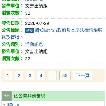
文書出納組
32
2026-07-29
轉知臺北市政府及本局法律諮詢服
轉知
務及管道。
活動訊息
文書出納組
32
1
2
3
4
...
55
下一頁
Page
Page
Page
Page
Page
依公告類別彙總
測試
( 0 )