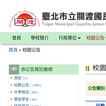
跳
至
主
要
內
首頁
學校簡介
行政單位
校園公告
容
區
首頁
>
校園公告
校
依公告類別彙總
測試
( 0 )
校務公告
( 1,094 )
公告類別
升學資訊
( 432 )
獎助學金
( 69 )