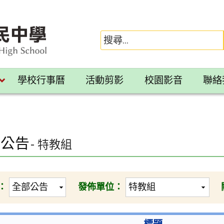
學校行事曆
活動剪影
校園影音
聯絡
園公告
- 特教組
：
發佈單位：