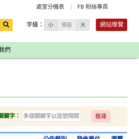
處室分機表
FB 粉絲專頁
送出
字級：
網站導覽
小
預設
大
搜
尋：
我們
送
關鍵字：
出