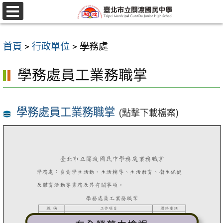
跳
至
選
單
主
首頁
>
行政單位
>
學務處
要
內
學務處員工業務職掌
容
區
學務處員工業務職掌
(點擊下載檔案)