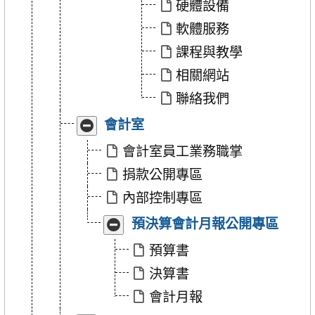
硬體設備
境
境
介
介
軟體服務
紹」
紹」
課程與教學
相關網站
聯絡我們
收
展
會計室
合
開
「會
「會
會計室員工業務職掌
計
計
捐款公開專區
室」
室」
內部控制專區
收
展
預決算會計月報公開專區
合
開
「預
「預
預算書
決
決
決算書
算
算
會
會
會計月報
計
計