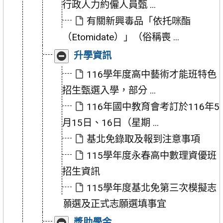
行政人力約僱人員甄 ...
有關新興毒品「依托咪酯
（Etomidate）」（俗稱喪 ...
收
展
升學資訊
合
開
「升
「升
116學年度高中藝術才能班特色
學
學
招生甄選入學，部分 ...
資
資
訊」
訊」
116年國中教育會考訂於116年5
月15日、16日（星期 ...
基北免錄取及報到注意事項
115學年度永春高中數理資優班
招生資訊
115學年度基北免第三次模擬志
願選及正式志願選填事宜
收
展
獎助學金