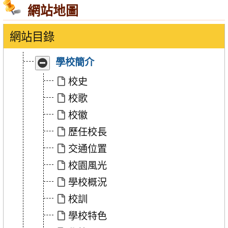
網站地圖
網站目錄
收
展
學校簡介
合
開
「學
「學
校史
校
校
校歌
簡
簡
介」
介」
校徽
歷任校長
交通位置
校園風光
學校概況
校訓
學校特色