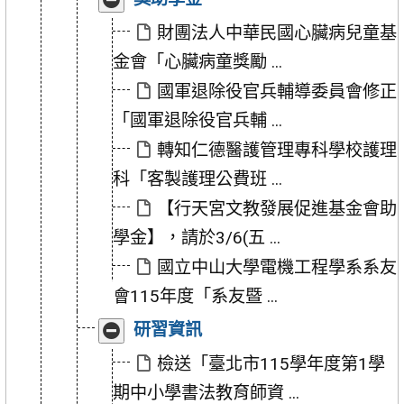
合
開
「獎
「獎
財團法人中華民國心臟病兒童基
助
助
金會「心臟病童獎勵 ...
學
學
金」
金」
國軍退除役官兵輔導委員會修正
「國軍退除役官兵輔 ...
轉知仁德醫護管理專科學校護理
科「客製護理公費班 ...
【行天宮文教發展促進基金會助
學金】，請於3/6(五 ...
國立中山大學電機工程學系系友
會115年度「系友暨 ...
收
展
研習資訊
合
開
「研
「研
檢送「臺北市115學年度第1學
習
習
期中小學書法教育師資 ...
資
資