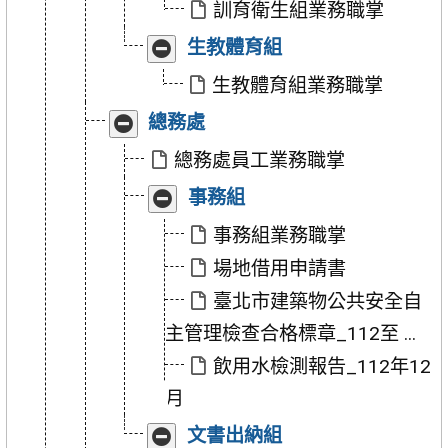
「訓
「訓
訓育衛生組業務職掌
育
育
收
展
生教體育組
衛
衛
合
開
生
生
「生
「生
生教體育組業務職掌
組」
組」
教
教
收
展
總務處
體
體
合
開
育
育
「總
「總
總務處員工業務職掌
組」
組」
務
務
收
展
事務組
處」
處」
合
開
「事
「事
事務組業務職掌
務
務
場地借用申請書
組」
組」
臺北市建築物公共安全自
主管理檢查合格標章_112至 ...
飲用水檢測報告_112年12
月
收
展
文書出納組