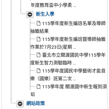
年度教育盃中小學柔 ...
收
展
新生入學
合
開
「新
「新
115學年度新生編班名單及導師
生
生
抽籤結果
入
入
學」
學」
115學年度新生編班暨導師抽籤
作業於7月23日(星期 ...
臺北市立關渡國民中學115學年
度新生智力測驗臨時 ...
115學年度國民中學藝術才能音
樂（國樂）班第二次 ...
115學年度 關渡國中新生報到須
知
收
展
網站政策
合
開