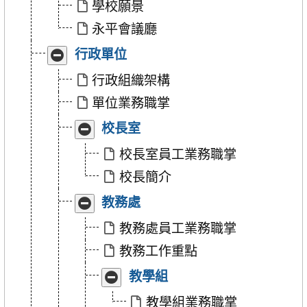
學校願景
永平會議廳
收
展
行政單位
合
開
「行
「行
行政組織架構
政
政
單位業務職掌
單
單
位」
位」
收
展
校長室
合
開
「校
「校
校長室員工業務職掌
長
長
校長簡介
室」
室」
收
展
教務處
合
開
「教
「教
教務處員工業務職掌
務
務
教務工作重點
處」
處」
收
展
教學組
合
開
「教
「教
教學組業務職掌