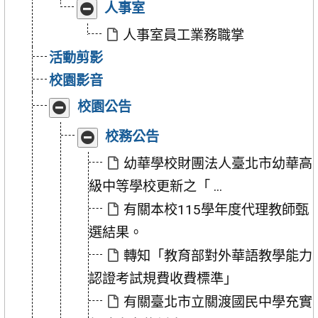
月
月
收
展
人事室
報
報
合
開
公
公
「人
「人
人事室員工業務職掌
開
開
事
事
專
專
活動剪影
室」
室」
區」
區」
校園影音
收
展
校園公告
合
開
「校
「校
收
展
校務公告
園
園
合
開
公
公
「校
「校
幼華學校財團法人臺北市幼華高
告」
告」
務
務
級中等學校更新之「 ...
公
公
告」
告」
有關本校115學年度代理教師甄
選結果。
轉知「教育部對外華語教學能力
認證考試規費收費標準」
有關臺北市立關渡國民中學充實