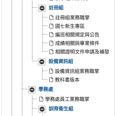
學
學
收
展
註冊組
組」
組」
合
開
「註
「註
註冊組業務職掌
冊
冊
國七新生專區
組」
組」
編班相關規定與公告
成績相關與畢業條件
相關證明文件申請及補發
收
展
設備資訊組
合
開
「設
「設
設備資訊組業務職掌
備
備
教科書版本
資
資
訊
訊
收
展
學務處
組」
組」
合
開
「學
「學
學務處員工業務職掌
務
務
收
展
訓育衛生組
處」
處」
合
開