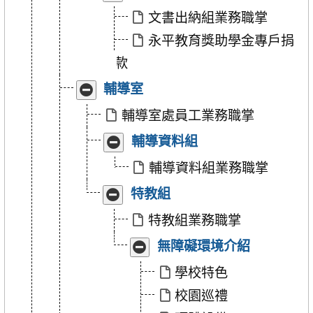
合
開
「文
「文
文書出納組業務職掌
書
書
永平教育獎助學金專戶捐
出
出
納
納
款
組」
組」
收
展
輔導室
合
開
「輔
「輔
輔導室處員工業務職掌
導
導
收
展
輔導資料組
室」
室」
合
開
「輔
「輔
輔導資料組業務職掌
導
導
收
展
特教組
資
資
合
開
料
料
「特
「特
特教組業務職掌
組」
組」
教
教
收
展
無障礙環境介紹
組」
組」
合
開
「無
「無
學校特色
障
障
校園巡禮
礙
礙
環
環