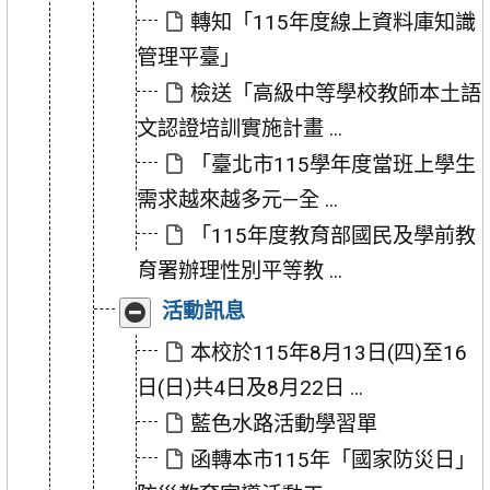
訊」
訊」
轉知「115年度線上資料庫知識
管理平臺」
檢送「高級中等學校教師本土語
文認證培訓實施計畫 ...
「臺北市115學年度當班上學生
需求越來越多元—全 ...
「115年度教育部國民及學前教
育署辦理性別平等教 ...
收
展
活動訊息
合
開
「活
「活
本校於115年8月13日(四)至16
動
動
日(日)共4日及8月22日 ...
訊
訊
息」
息」
藍色水路活動學習單
函轉本市115年「國家防災日」