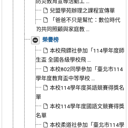
防災教育宣導活動工 ...
兒盟學苑辦理之課程宣傳單
「爸爸不只是幫忙：數位時代
的共同照顧與家庭教 ...
收
展
榮譽榜
合
開
「榮
「榮
本校飛鏢社參加「114學年度師
譽
譽
生盃 全國各級學校飛 ...
榜」
榜」
本校802同學參加「臺北市114
學年度教育盃中等學校 ...
本校114學年度英語競賽得獎名
單
本校114學年度國語文競賽得獎
名單
本校柔道社參加「臺北市114學