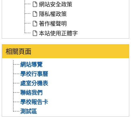
「網
「網
網站安全政策
站
站
隱私權政策
政
政
策」
策」
著作權聲明
本站使用正體字
相關頁面
網站導覽
學校行事曆
處室分機表
聯絡我們
學校報告卡
測試區