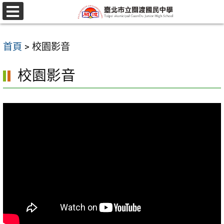
跳
至
選
單
主
首頁
>
校園影音
要
內
校園影音
容
區