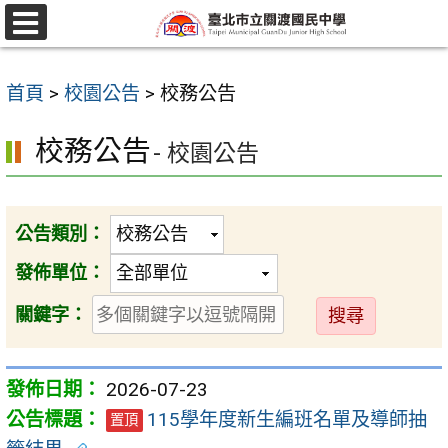
跳
至
選
單
主
首頁
>
校園公告
>
校務公告
要
內
校務公告
- 校園公告
容
區
公告類別：
發佈單位：
送
關鍵字：
出
2026-07-23
115學年度新生編班名單及導師抽
置頂