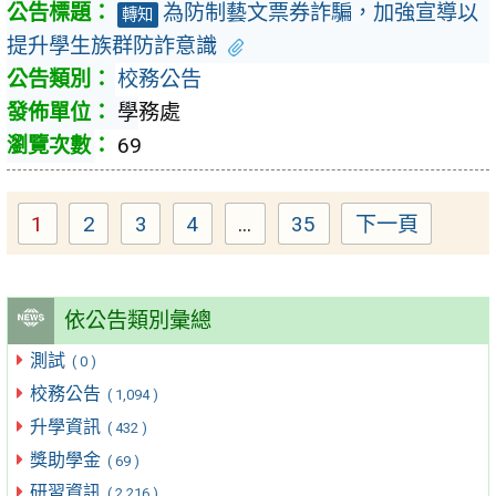
為防制藝文票券詐騙，加強宣導以
轉知
提升學生族群防詐意識
校務公告
學務處
69
1
2
3
4
...
35
下一頁
Page
Page
Page
Page
Page
依公告類別彙總
測試
( 0 )
校務公告
( 1,094 )
升學資訊
( 432 )
獎助學金
( 69 )
研習資訊
( 2,216 )