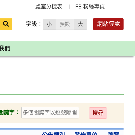
處室分機表
FB 粉絲專頁
送出
字級：
網站導覽
小
預設
大
搜
尋：
我們
送
關鍵字：
出