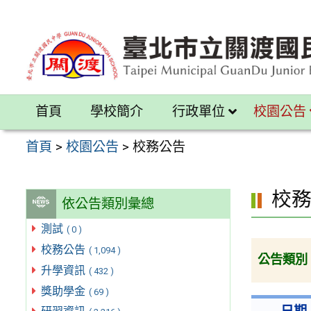
跳
至
主
要
內
首頁
學校簡介
行政單位
校園公告
容
區
首頁
>
校園公告
>
校務公告
校
依公告類別彙總
測試
( 0 )
校務公告
( 1,094 )
公告類別
升學資訊
( 432 )
獎助學金
( 69 )