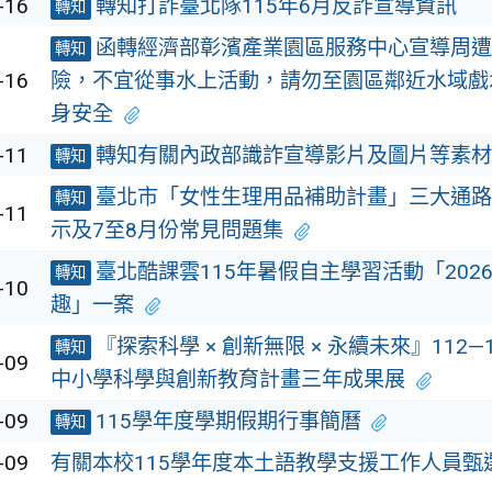
-16
轉知打詐臺北隊115年6月反詐宣導資訊
轉知
函轉經濟部彰濱產業園區服務中心宣導周遭
轉知
-16
險，不宜從事水上活動，請勿至園區鄰近水域戲
身安全
-11
轉知有關內政部識詐宣導影片及圖片等素材
轉知
臺北市「女性生理用品補助計畫」三大通路
轉知
-11
示及7至8月份常見問題集
臺北酷課雲115年暑假自主學習活動「202
轉知
-10
趣」一案
『探索科學 × 創新無限 × 永續未來』112—
轉知
-09
中小學科學與創新教育計畫三年成果展
-09
115學年度學期假期行事簡曆
轉知
-09
有關本校115學年度本土語教學支援工作人員甄