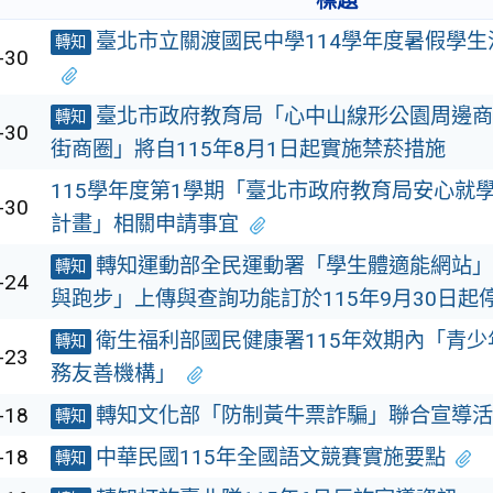
標題
臺北市立關渡國民中學114學年度暑假學
轉知
-30
臺北市政府教育局「心中山線形公園周邊商
轉知
-30
街商圈」將自115年8月1日起實施禁菸措施
115學年度第1學期「臺北市政府教育局安心就
-30
計畫」相關申請事宜
轉知運動部全民運動署「學生體適能網站」
轉知
-24
與跑步」上傳與查詢功能訂於115年9月30日起
衛生福利部國民健康署115年效期內「青
轉知
-23
務友善機構」
-18
轉知文化部「防制黃牛票詐騙」聯合宣導活
轉知
-18
中華民國115年全國語文競賽實施要點
轉知