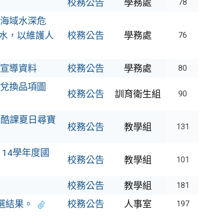
校務公告
學務處
78
海域水深危
水，以維護人
校務公告
學務處
76
宣導資料
校務公告
學務處
80
兌換品項圖
校務公告
訓育衛生組
90
6酷課夏日尋寶
校務公告
教學組
131
114學年度國
校務公告
教學組
101
校務公告
教學組
181
選結果。
校務公告
人事室
197