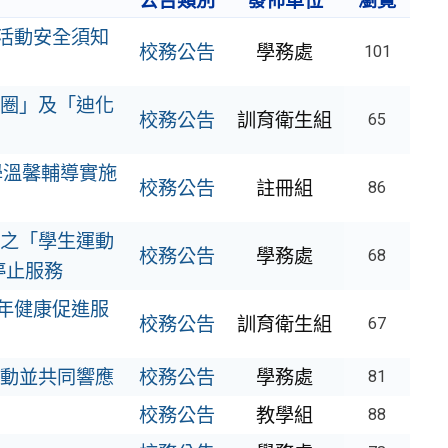
公告類別
發佈單位
瀏覽
生活動安全須知
校務公告
學務處
101
圈」及「迪化
校務公告
訓育衛生組
65
學溫馨輔導實施
校務公告
註冊組
86
之「學生運動
校務公告
學務處
68
停止服務
少年健康促進服
校務公告
訓育衛生組
67
動並共同響應
校務公告
學務處
81
校務公告
教學組
88