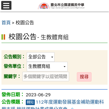
跳
至
選
單
主
首頁
>
校園公告
要
內
校園公告
- 生教體育組
容
區
公告類別：
發佈單位：
送
關鍵字：
出
2023-06-29
112年度運動發展基金補助運動科
轉知