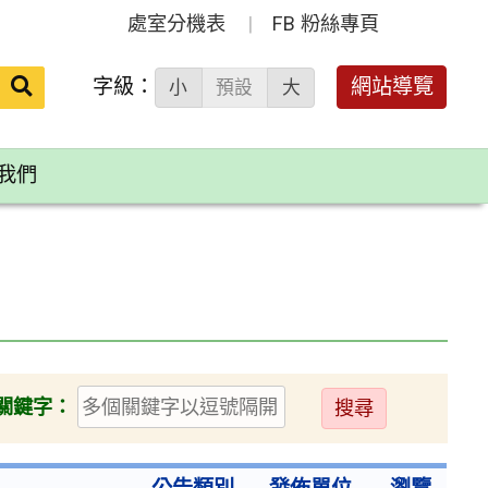
處室分機表
FB 粉絲專頁
送出
字級：
網站導覽
小
預設
大
搜
尋：
我們
送
關鍵字：
出