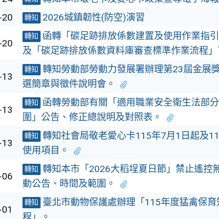
-20
2026城鎮韌性(防空)演習
轉知
函轉「碳足跡排放係數建置及使用作業指引
轉知
-20
及「碳足跡排放係數資料庫審查標準作業流程」
轉知勞動部勞動力發展署辦理第23屆金展
轉知
-13
選簡章與徵件說明會。
函轉勞動部有關「適用職業安全衛生法部分
轉知
-13
圍」公告、修正總說明及對照表。
轉知社會局敬老愛心卡115年7月1日起及1
轉知
-13
使用項目。
轉知本市「2026大稻埕夏日節」禁止遙控
轉知
-06
動公告、時間及範圍。
臺北市動物保護處辦理「115年度猛禽保育
轉知
-01
程」。