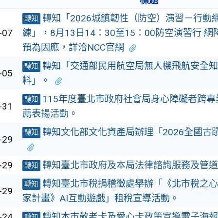
標題
轉知「2026城鎮韌性（防空）演習－行動
轉知
-07
練」，8月13日14：30至15：00防空演習行 
預為因應，詳洽NCC官網
轉知「交通部民用航空局無人機飛航安全知
轉知
-05
料」。
115年度臺北市政府社會局身心障礙者跨
轉知
-31
薦表揚活動。
轉知文化部文化資產局辦理「2026全國古
轉知
-29
-29
轉知臺北市政府及本局法律諮詢服務及管道
轉知
轉知臺北市稅捐稽徵處舉辦「《北市稅之心
轉知
-29
家計畫》AI互動遊戲」租稅宣導活動。
-24
轉知本市敬老卡及愛心卡政策宣導電子海報
轉知