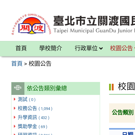
跳
至
主
要
內
首頁
學校簡介
行政單位
校園公告
容
區
首頁
>
校園公告
校
依公告類別彙總
測試
( 0 )
校務公告
( 1,094 )
公告類別
升學資訊
( 432 )
獎助學金
( 69 )