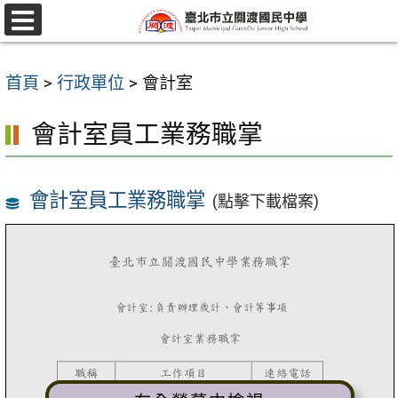
跳
至
選
單
主
首頁
>
行政單位
>
會計室
要
內
會計室員工業務職掌
容
區
會計室員工業務職掌
(點擊下載檔案)