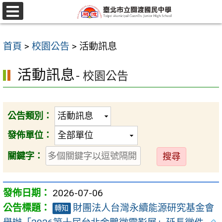
跳
至
選
單
主
首頁
>
校園公告
>
活動訊息
要
內
活動訊息
- 校園公告
容
區
公告類別：
發佈單位：
送
關鍵字：
出
2026-07-06
財團法人台灣永續能源研究基金會
轉知