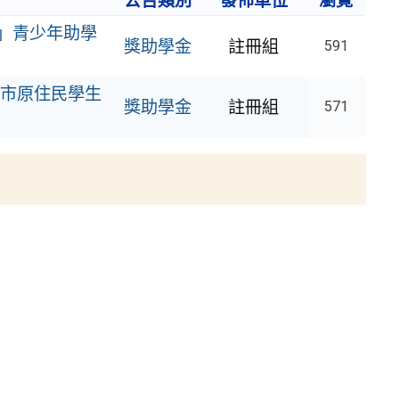
公告類別
發佈單位
瀏覽
手」青少年助學
獎助學金
註冊組
591
市原住民學生
獎助學金
註冊組
571