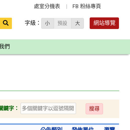
處室分機表
FB 粉絲專頁
送出
字級：
網站導覽
小
預設
大
搜
尋：
我們
送
關鍵字：
出