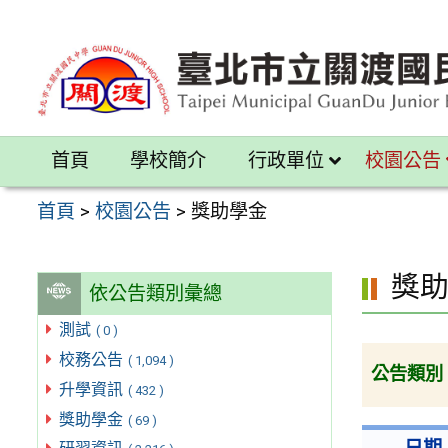
跳
至
主
要
內
首頁
學校簡介
行政單位
校園公告
容
區
首頁
>
校園公告
>
獎助學金
獎
依公告類別彙總
測試
( 0 )
校務公告
( 1,094 )
公告類別
升學資訊
( 432 )
獎助學金
( 69 )