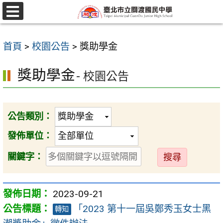
跳
至
選
單
主
首頁
>
校園公告
>
獎助學金
要
內
獎助學金
- 校園公告
容
區
公告類別：
發佈單位：
送
關鍵字：
出
2023-09-21
「2023 第十一屆吳鄭秀玉女士黑
轉知