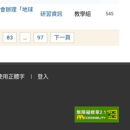
會辦理「地球
研習資訊
教學組
545
83
...
97
下一頁
ge
Page
Page
使用正體字
登入