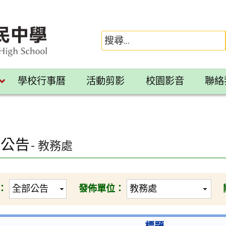
學校行事曆
活動剪影
校園影音
聯絡
園公告
- 教務處
：
發佈單位：