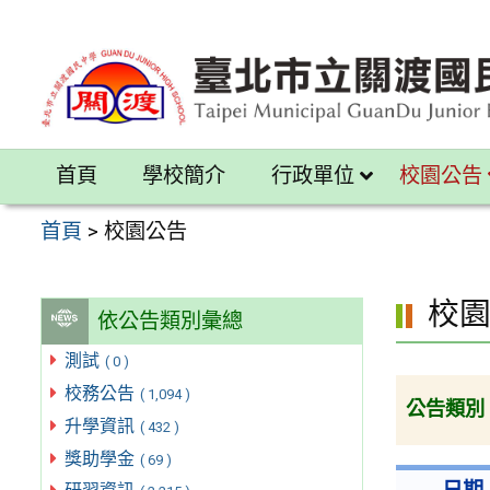
跳
至
主
要
內
首頁
學校簡介
行政單位
校園公告
容
區
首頁
>
校園公告
校
依公告類別彙總
測試
( 0 )
校務公告
( 1,094 )
公告類別
升學資訊
( 432 )
獎助學金
( 69 )