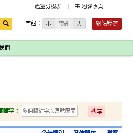
處室分機表
FB 粉絲專頁
送出
字級：
網站導覽
小
預設
大
搜
尋：
我們
送
關鍵字：
出