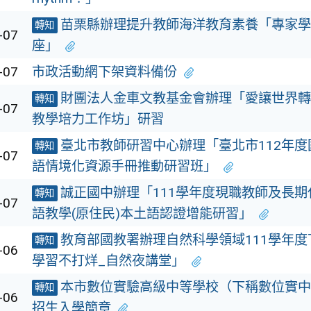
苗栗縣辦理提升教師海洋教育素養「專家學
轉知
-07
座」
-07
市政活動網下架資料備份
財團法人金車文教基金會辦理「愛讓世界轉
轉知
-07
教學培力工作坊」研習
臺北市教師研習中心辦理「臺北市112年
轉知
-07
語情境化資源手冊推動研習班」
誠正國中辦理「111學年度現職教師及長
轉知
-07
語教學(原住民)本土語認證增能研習」
教育部國教署辦理自然科學領域111學年
轉知
-06
學習不打烊_自然夜講堂」
本市數位實驗高級中等學校（下稱數位實中
轉知
-06
招生入學簡章