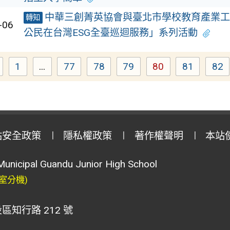
中華三創菁英協會與臺北市學校教育產業工
轉知
-06
公民在台灣ESG全臺巡迴服務」系列活動
1
...
77
78
79
80
81
82
Page
Page
Page
Page
Page
Page
Pa
站安全政策
隱私權政策
著作權聲明
本站
Municipal Guandu Junior High School
室分機)
區知行路 212 號