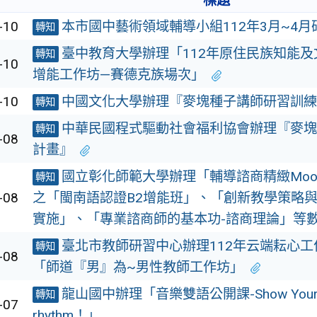
標題
-10
本市國中藝術領域輔導小組112年3月~4月
轉知
臺中教育大學辦理「112年原住民族知能
轉知
-10
增能工作坊—賽德克族場次」
-10
中國文化大學辦理『麥塊種子講師研習訓練
轉知
中華民國程式驅動社會福利協會辦理『麥塊
轉知
-08
計畫』
國立彰化師範大學辦理「輔導諮商精緻Moo
轉知
-08
之「閩南語認證B2增能班」、「創新教學策略
實施」、「專業諮商師的基本功-諮商理論」等
臺北市教師研習中心辦理112年云端耘心工
轉知
-08
「師道『男』為~男性教師工作坊」
龍山國中辦理「音樂雙語公開課-Show Your
轉知
-07
rhythm！」