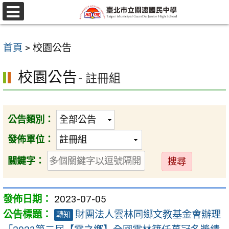
跳
至
選
單
主
首頁
>
校園公告
要
內
校園公告
- 註冊組
容
區
公告類別：
發佈單位：
送
關鍵字：
出
2023-07-05
財團法人雲林同鄉文教基金會辦理
轉知