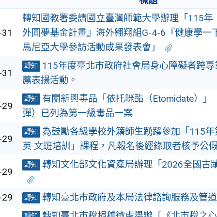
標題
轉知國教署委請國立臺灣師範大學辦理「115年
-31
外圓夢基金計畫』海外翱翔組G-4-6『健康學一
馬尼亞大學參訪活動成果發表會」
115年度臺北市政府社會局身心障礙者跨
轉知
-31
薦表揚活動。
有關新興毒品「依托咪酯（Etomidate）
轉知
-29
彈）已列為第一級毒品一案
為鼓勵各級學校外籍師生踴躍參加「115年
轉知
-29
英 文班培訓」課程，凡報名後經錄取者核予公假
轉知文化部文化資產局辦理「2026全國古
轉知
-29
-29
轉知臺北市政府及本局法律諮詢服務及管道
轉知
轉知臺北市稅捐稽徵處舉辦「《北市稅之心
轉知