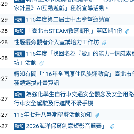
-29
家計畫》AI互動遊戲」租稅宣導活動。
-29
115年度第二屆士中盃拳擊邀請賽
轉知
-28
「臺北市STEAM教育期刊」第四期1份
轉知
-28
性騷擾旁觀者介入宣講培力工作坊
115年度「找回名為『愛』的能力—情感素
轉知
-28
坊」活動
轉知有關「116年全國原住民族運動會」臺北市
-27
種類選拔計畫資訊
為強化學生自行車交通安全觀念及安全用路
轉知
-27
行車安全駕駛及行進間不滑手機
-27
115年七升八暑期學藝活動須知
-27
2026海洋保育創意短影音競賽」
轉知