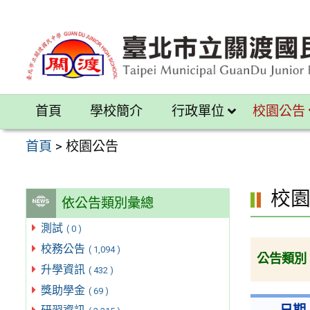
跳
至
主
要
內
首頁
學校簡介
行政單位
校園公告
容
區
首頁
>
校園公告
校
依公告類別彙總
測試
( 0 )
校務公告
( 1,094 )
公告類別
升學資訊
( 432 )
獎助學金
( 69 )