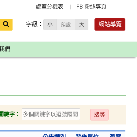
處室分機表
FB 粉絲專頁
送出
字級：
網站導覽
小
預設
大
搜
尋：
我們
送
關鍵字：
出