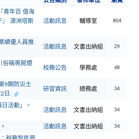
公告類別
發佈單位
瀏覽
『青年百 億海
下』 澳洲塔斯
活動訊息
輔導室
804
專業績優人員推
活動訊息
文書出納組
29
」（俗稱喪屍煙
校務公告
學務處
48
第9期防災士
研習資訊
總務處
34
2日.
蹟日活動」。
活動訊息
文書出納組
34
。
活動訊息
文書出納組
34
：稅務智能管