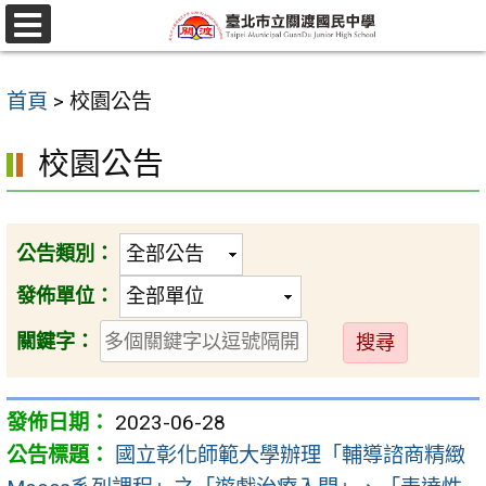
跳
至
選
單
主
首頁
>
校園公告
要
內
校園公告
容
區
公告類別：
發佈單位：
送
關鍵字：
出
2023-06-28
國立彰化師範大學辦理「輔導諮商精緻