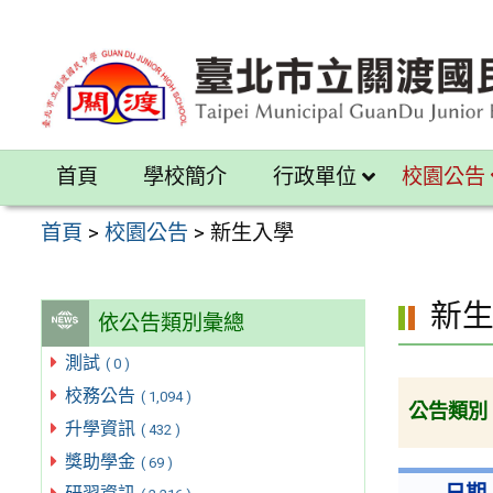
跳
至
主
要
內
首頁
學校簡介
行政單位
校園公告
容
區
首頁
>
校園公告
>
新生入學
新
依公告類別彙總
測試
( 0 )
校務公告
( 1,094 )
公告類別
升學資訊
( 432 )
獎助學金
( 69 )