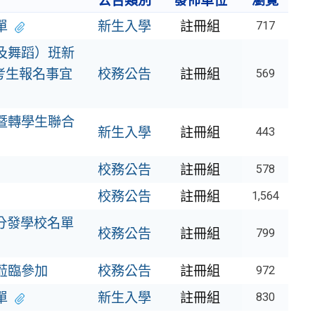
公告類別
發佈單位
瀏覽
單
新生入學
註冊組
717
及舞蹈）班新
考生報名事宜
校務公告
註冊組
569
暨轉學生聯合
新生入學
註冊組
443
校務公告
註冊組
578
校務公告
註冊組
1,564
改分發學校名單
校務公告
註冊組
799
蒞臨參加
校務公告
註冊組
972
單
新生入學
註冊組
830