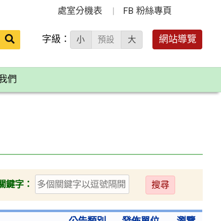
處室分機表
FB 粉絲專頁
送出
字級：
網站導覽
小
預設
大
搜
尋：
我們
送
關鍵字：
出