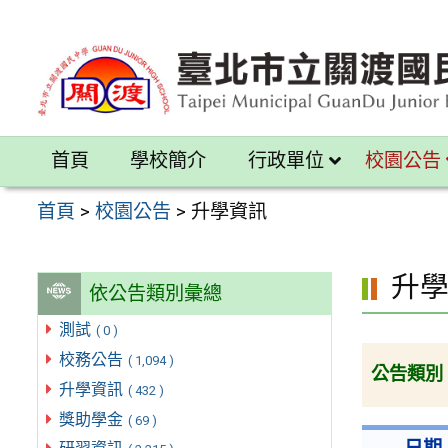
跳
至
主
要
內
首頁
學校簡介
行政單位
校園公告
容
區
首頁
>
校園公告
>
升學資訊
升
依公告類別彙總
測試
( 0 )
校務公告
( 1,094 )
公告類別
升學資訊
( 432 )
獎助學金
( 69 )