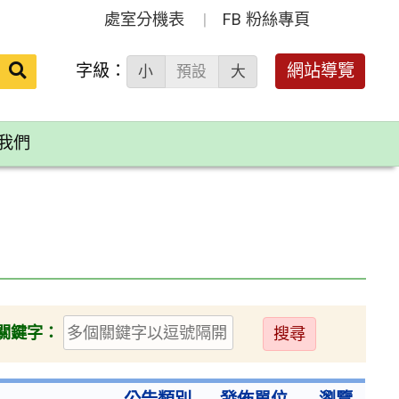
處室分機表
FB 粉絲專頁
送出
字級：
網站導覽
小
預設
大
搜
尋：
我們
送
關鍵字：
出