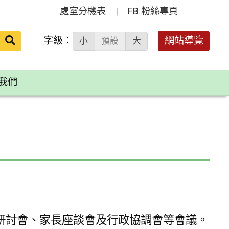
處室分機表
FB 粉絲專頁
送出
字級：
網站導覽
小
預設
大
搜
尋：
我們
研討會、家長座談會及行政協調會等會議。