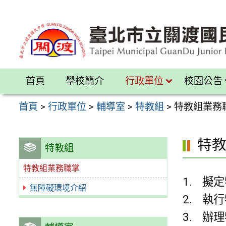
跳
至
主
要
內
首頁
學校簡介
行政單位
校園公告
容
區
首頁
>
行政單位
>
輔導室
>
特教組
>
特教組業務
特
特教組
特教組業務職掌
擬定
無障礙環境介紹
執行
辦理