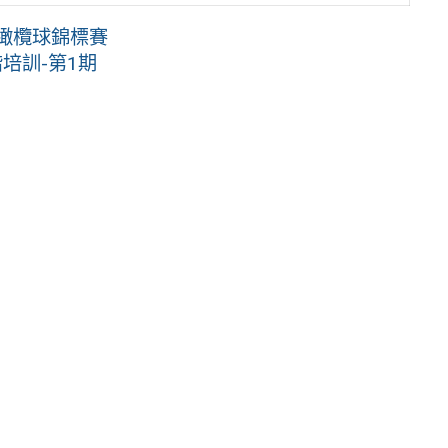
國橄欖球錦標賽
培訓-第1期