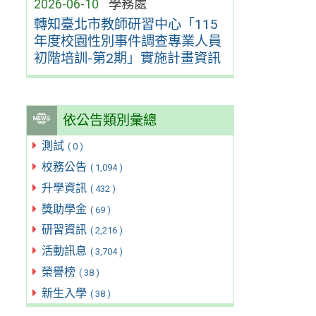
2026-06-10
學務處
轉知臺北市教師研習中心「115
年度校園性別事件調查專業人員
初階培訓-第2期」實施計畫資訊
依公告類別彙總
測試
( 0 )
校務公告
( 1,094 )
升學資訊
( 432 )
獎助學金
( 69 )
研習資訊
( 2,216 )
活動訊息
( 3,704 )
榮譽榜
( 38 )
新生入學
( 38 )