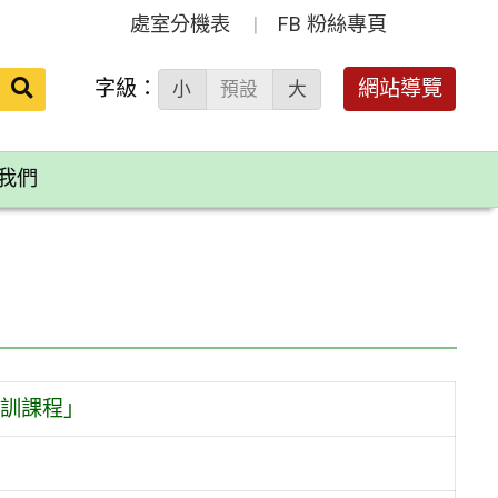
處室分機表
FB 粉絲專頁
送出
字級：
網站導覽
小
預設
大
搜
尋：
我們
訓課程」