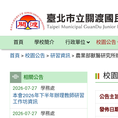
跳
至
主
要
內
首頁
學校簡介
行政單位
校園公告
容
區
首頁
>
校園公告
>
研習資訊
>
農業部獸醫研究所
校
相關公告
2026-07-27
學務處
本會2026年下半年辦理教師研習
公告主
工作坊資訊
發佈日
2026-07-27
學務處