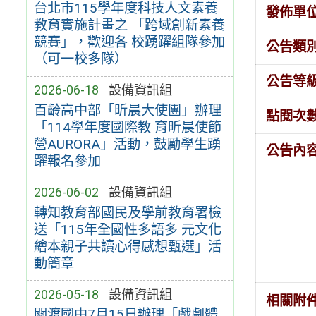
台北市115學年度科技人文素養
發佈單
教育實施計畫之 「跨域創新素養
競賽」，歡迎各 校踴躍組隊參加
公告類
（可一校多隊）
公告等
2026-06-18
設備資訊組
百齡高中部「昕晨大使團」辦理
點閱次
「114學年度國際教 育昕晨使節
營AURORA」活動，鼓勵學生踴
公告內
躍報名參加
2026-06-02
設備資訊組
轉知教育部國民及學前教育署檢
送「115年全國性多語多 元文化
繪本親子共讀心得感想甄選」活
動簡章
2026-05-18
設備資訊組
相關附
關渡國中7月15日辦理「戲劇體