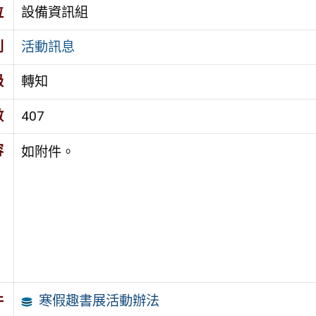
位
設備資訊組
別
活動訊息
級
轉知
數
407
容
如附件。
寒假趣書展活動辦法
件