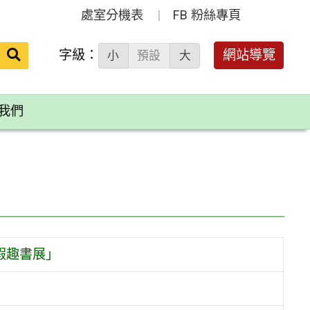
處室分機表
FB 粉絲專頁
送出
字級：
網站導覽
小
預設
大
搜
尋：
我們
假趣書展」