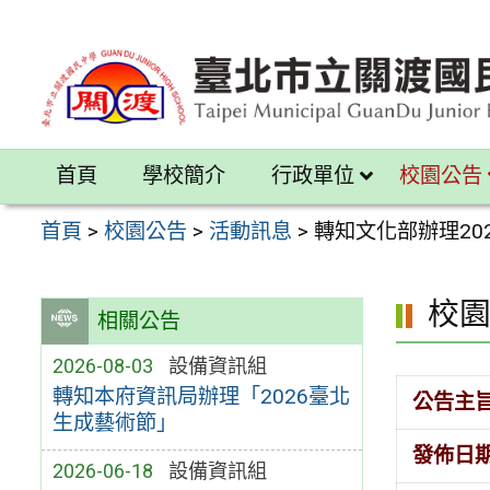
跳
至
主
要
內
首頁
學校簡介
行政單位
校園公告
容
區
首頁
>
校園公告
>
活動訊息
>
轉知文化部辦理20
校
相關公告
2026-08-03
設備資訊組
轉知本府資訊局辦理「2026臺北
公告主
生成藝術節」
發佈日
2026-06-18
設備資訊組