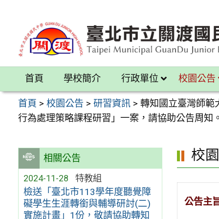
跳
至
主
要
內
首頁
學校簡介
行政單位
校園公告
容
區
首頁
>
校園公告
>
研習資訊
>
轉知國立臺灣師範
行為處理策略課程研習」一案，請協助公告周知
校
相關公告
2024-11-28
特教組
檢送「臺北市113學年度聽覺障
公告主
礙學生生涯轉銜與輔導研討(二)
實施計畫」1份，敬請協助轉知