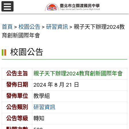
跳
至
選
單
主
首頁
>
校園公告
>
研習資訊
>
親子天下辦理2024教
要
育創新國際年會
內
容
校園公告
區
公告主旨
親子天下辦理2024教育創新國際年會
發佈日期
2024 年 8 月 21 日
發佈單位
教學組
公告類別
研習資訊
公告等級
轉知