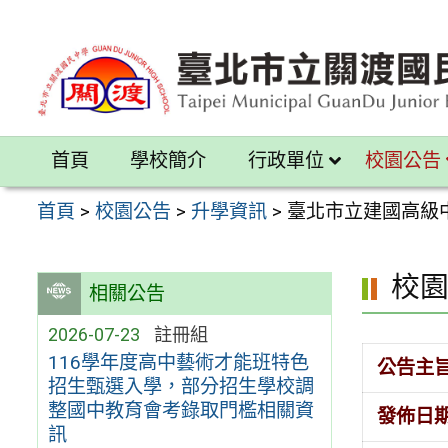
跳
至
主
要
內
首頁
學校簡介
行政單位
校園公告
容
區
首頁
>
校園公告
>
升學資訊
>
臺北市立建國高級
校
相關公告
2026-07-23
註冊組
116學年度高中藝術才能班特色
公告主
招生甄選入學，部分招生學校調
整國中教育會考錄取門檻相關資
發佈日
訊