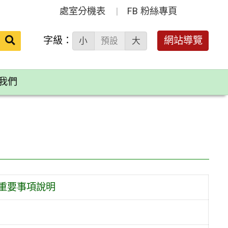
處室分機表
FB 粉絲專頁
送出
字級：
網站導覽
小
預設
大
搜
尋：
我們
重要事項說明