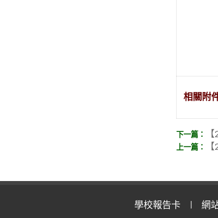
相關附
【2
【2
學校報告卡
網