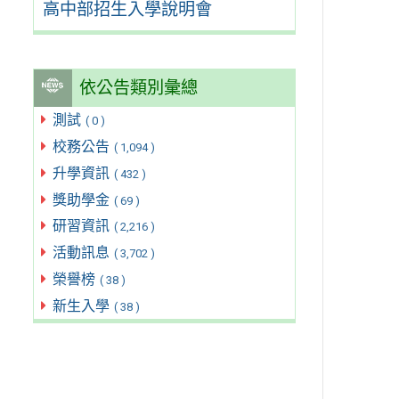
高中部招生入學說明會
依公告類別彙總
測試
( 0 )
校務公告
( 1,094 )
升學資訊
( 432 )
獎助學金
( 69 )
研習資訊
( 2,216 )
活動訊息
( 3,702 )
榮譽榜
( 38 )
新生入學
( 38 )