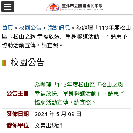
跳
至
選
單
主
首頁
>
校園公告
>
活動訊息
>
為辦理「113年度松山
要
區『松山之戀 幸福放送』單身聯誼活動」，請惠予
內
協助活動宣傳，請查照。
容
區
校園公告
為辦理「113年度松山區『松山之戀
公告主旨
幸福放送』單身聯誼活動」，請惠予
協助活動宣傳，請查照。
發佈日期
2024 年 5 月 09 日
發佈單位
文書出納組