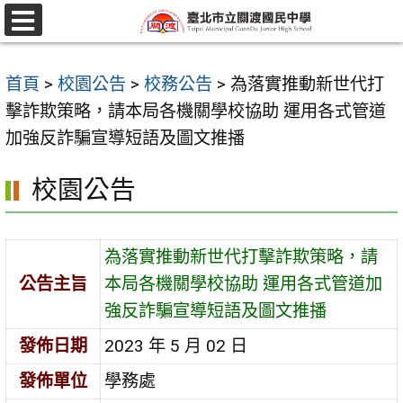
跳
至
選
單
主
首頁
>
校園公告
>
校務公告
>
為落實推動新世代打
要
擊詐欺策略，請本局各機關學校協助 運用各式管道
內
加強反詐騙宣導短語及圖文推播
容
區
校園公告
為落實推動新世代打擊詐欺策略，請
公告主旨
本局各機關學校協助 運用各式管道加
強反詐騙宣導短語及圖文推播
發佈日期
2023 年 5 月 02 日
發佈單位
學務處