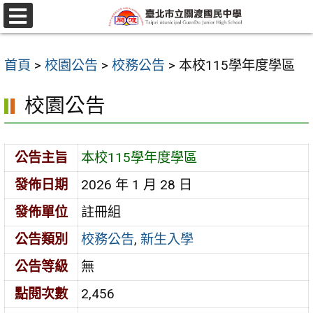
跳
至
選
單
主
首頁
>
校園公告
>
校務公告
>
本校115學年度學區
要
內
校園公告
容
區
公告主旨
本校115學年度學區
發佈日期
2026 年 1 月 28 日
發佈單位
註冊組
公告類別
校務公告
,
新生入學
公告等級
無
點閱次數
2,456