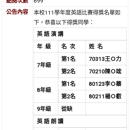
點閱次數
699
公告內容
本校111學年度英語比賽得獎名單如
下，恭喜以下得獎同學：
英 語 演 講
年 級
名 次
姓 名
第1名
70313
王Ｏ力
7
年級
第2名
70210
陳Ｏ竤
第1名
80123
李Ｏ蓁
8
年級
第2名
80211
楊Ｏ叡
9
年級
從缺
英 語 朗 讀