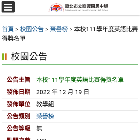
跳
至
選
單
主
首頁
>
校園公告
>
榮譽榜
>
本校111學年度英語比賽
要
得獎名單
內
容
校園公告
區
公告主旨
本校111學年度英語比賽得獎名單
發佈日期
2022 年 12 月 19 日
發佈單位
教學組
公告類別
榮譽榜
公告等級
無