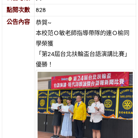
點閱次數
828
公告內容
恭賀~
本校范Ｏ敏老師指導帶隊的連Ｏ榆同
學榮獲
「第24屆台北扶輪盃台語演講比賽」
優勝！