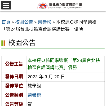
跳
至
選
單
主
首頁
>
校園公告
>
榮譽榜
>
本校連Ｏ榆同學榮獲
要
「第24屆台北扶輪盃台語演講比賽」優勝
內
容
校園公告
區
本校連Ｏ榆同學榮獲「第24屆台北扶
公告主旨
輪盃台語演講比賽」優勝
發佈日期
2023 年 3 月 20 日
發佈單位
教學組
公告類別
榮譽榜
公告等級
賀