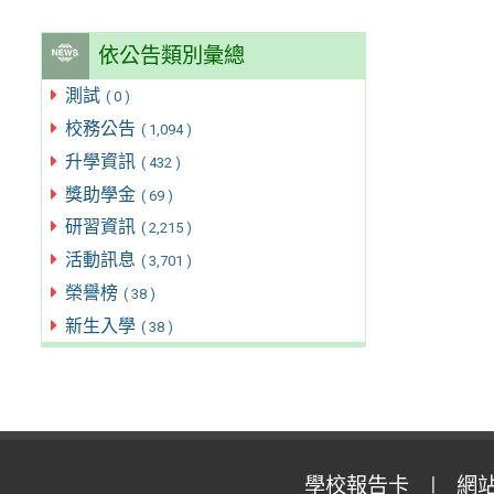
依公告類別彙總
測試
( 0 )
校務公告
( 1,094 )
升學資訊
( 432 )
獎助學金
( 69 )
研習資訊
( 2,215 )
活動訊息
( 3,701 )
榮譽榜
( 38 )
新生入學
( 38 )
學校報告卡
網