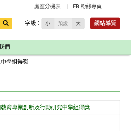
處室分機表
FB 粉絲專頁
送出
字級：
網站導覽
小
預設
大
搜
尋：
我們
究中學組得獎
園教育專業創新及行動研究中學組得獎