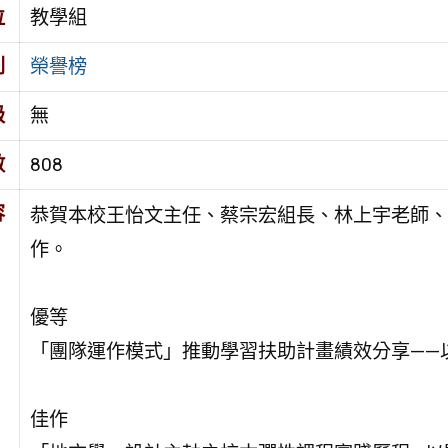
位
教學組
別
榮譽榜
級
無
數
808
容
恭賀本校王怡文主任、蔡宗宏組長、林上宇老師、
作。
優等
「團隊運作模式」推動學習扶助計畫績效分享——
佳作