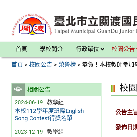
跳
至
主
要
內
首頁
學校簡介
行政單位
校園公告
容
區
首頁
>
校園公告
>
榮譽榜
>
恭賀！本校教師參加
校
相關公告
2024-06-19
教學組
本校112學年度班際English
公告主
Song Contest得獎名單
發佈日
2023-12-19
教學組