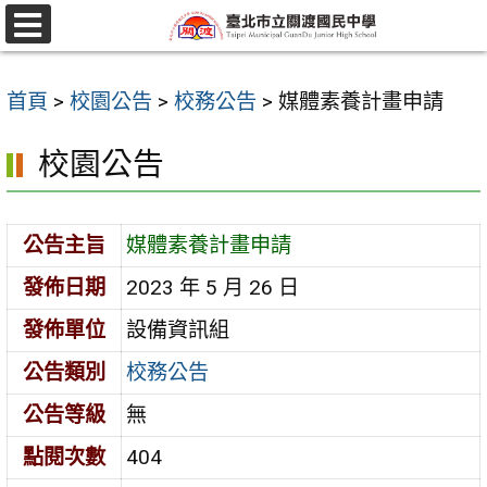
跳
至
選
單
主
首頁
>
校園公告
>
校務公告
>
媒體素養計畫申請
要
內
校園公告
容
區
公告主旨
媒體素養計畫申請
發佈日期
2023 年 5 月 26 日
發佈單位
設備資訊組
公告類別
校務公告
公告等級
無
點閱次數
404