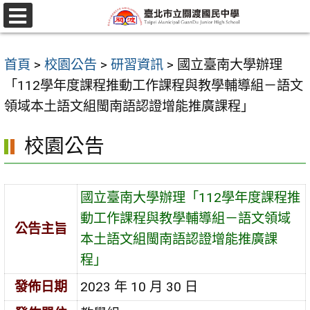
跳
至
選
單
主
首頁
>
校園公告
>
研習資訊
>
國立臺南大學辦理
要
「112學年度課程推動工作課程與教學輔導組－語文
內
領域本土語文組閩南語認證增能推廣課程」
容
區
校園公告
國立臺南大學辦理「112學年度課程推
動工作課程與教學輔導組－語文領域
公告主旨
本土語文組閩南語認證增能推廣課
程」
發佈日期
2023 年 10 月 30 日