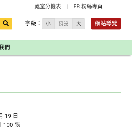
處室分機表
FB 粉絲專頁
送出
字級：
網站導覽
小
預設
大
搜
尋：
我們
月 19 日
100 張