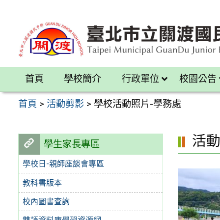
跳
至
主
要
內
首頁
學校簡介
行政單位
校園公告
容
區
首頁
>
活動剪影
>
學校活動照片-學務處
活
學生家長專區
學校日-親師座談會專區
教科書版本
校內圖書查詢