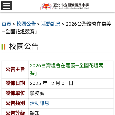
跳
至
選
單
主
首頁
>
校園公告
>
活動訊息
>
2026台灣燈會在嘉義
要
—全國花燈競賽」
內
容
校園公告
區
2026台灣燈會在嘉義—全國花燈競
公告主旨
賽」
發佈日期
2025 年 12 月 01 日
發佈單位
學務處
公告類別
活動訊息
公告等級
轉知