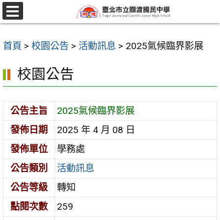
跳
至
選
單
主
首頁
>
校園公告
>
活動訊息
>
2025氣候臨界影展
要
內
校園公告
容
區
公告主旨
2025氣候臨界影展
發佈日期
2025 年 4 月 08 日
發佈單位
學務處
公告類別
活動訊息
公告等級
轉知
點閱次數
259