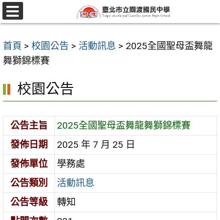
跳
至
選
單
主
首頁
>
校園公告
>
活動訊息
>
2025全國聖母盃舞龍
要
舞獅錦標賽
內
容
校園公告
區
公告主旨
2025全國聖母盃舞龍舞獅錦標賽
發佈日期
2025 年 7 月 25 日
發佈單位
學務處
公告類別
活動訊息
公告等級
轉知