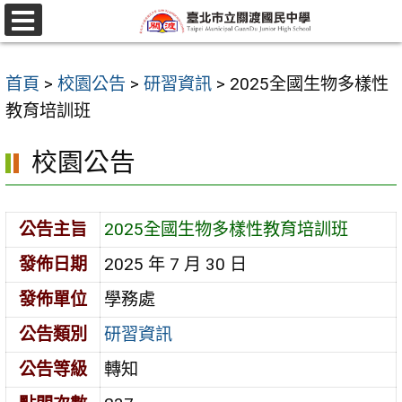
跳
至
選
單
主
首頁
>
校園公告
>
研習資訊
>
2025全國生物多樣性
要
教育培訓班
內
容
校園公告
區
公告主旨
2025全國生物多樣性教育培訓班
發佈日期
2025 年 7 月 30 日
發佈單位
學務處
公告類別
研習資訊
公告等級
轉知