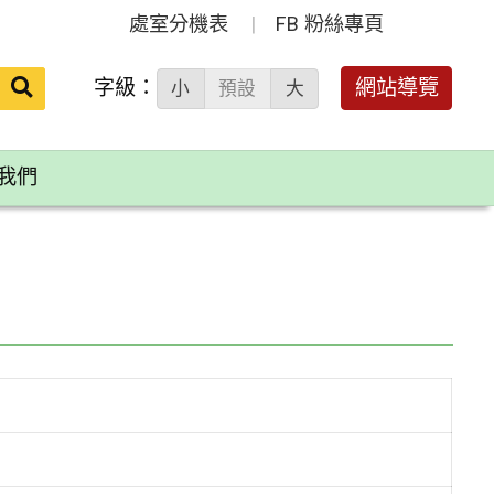
處室分機表
FB 粉絲專頁
送出
字級：
網站導覽
小
預設
大
搜
尋：
我們