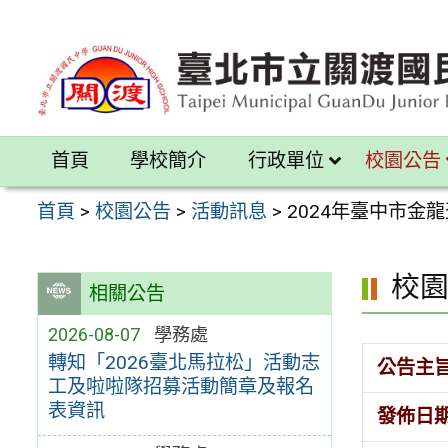
跳
至
主
要
內
首頁
學校簡介
行政單位
校園公告
容
區
首頁
>
校園公告
>
活動訊息
>
2024年臺中市金
校
相關公告
2026-08-07
學務處
轉知「2026臺北馬拉松」活動志
公告主
工及啦啦隊招募活動簡章及報名
表資訊
發佈日