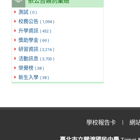
依公告類別彙總
測試
( 0 )
校務公告
( 1,094 )
升學資訊
( 432 )
獎助學金
( 69 )
研習資訊
( 2,216 )
活動訊息
( 3,703 )
榮譽榜
( 38 )
新生入學
( 38 )
學校報告卡
網
臺北市立關渡國民中學
Taipei 