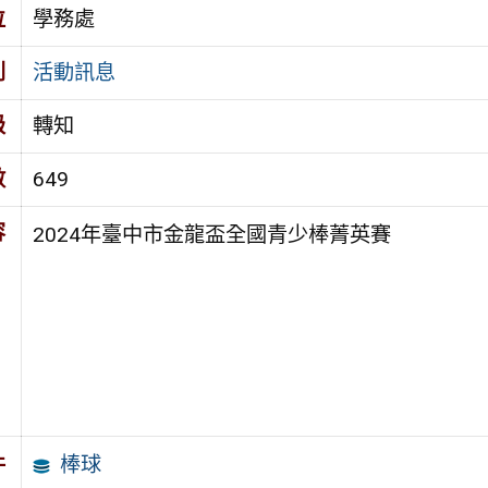
位
學務處
別
活動訊息
級
轉知
數
649
容
2024年臺中市金龍盃全國青少棒菁英賽
棒球
件