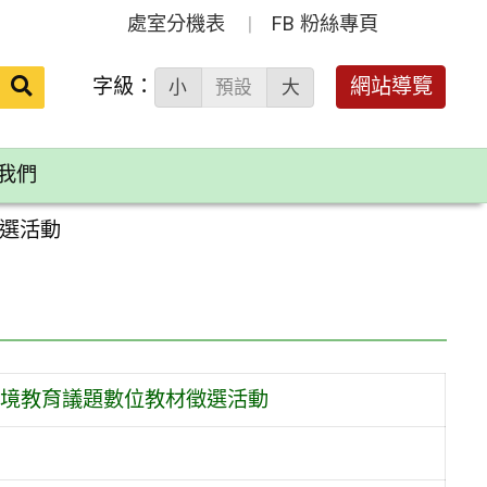
處室分機表
FB 粉絲專頁
送出
字級：
網站導覽
小
預設
大
搜
尋：
我們
徵選活動
 境教育議題數位教材徵選活動