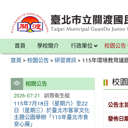
跳
至
主
要
內
首頁
學校簡介
行政單位
校園公告
容
區
首頁
>
校園公告
>
研習資訊
>
115年環境教育
校
相關公告
2026-07-21
訓育衛生組
115年7月18日（星期六）至22
公告主
日（星期三）於臺北市客家文化
主題公園舉辦「115年臺北市食
發佈日
安心展」