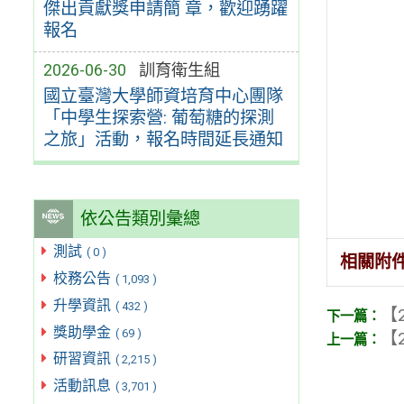
傑出貢獻獎申請簡 章，歡迎踴躍
報名
2026-06-30
訓育衛生組
國立臺灣大學師資培育中心團隊
「中學生探索營: 葡萄糖的探測
之旅」活動，報名時間延長通知
依公告類別彙總
測試
( 0 )
相關附
校務公告
( 1,093 )
升學資訊
( 432 )
【2
獎助學金
( 69 )
【2
研習資訊
( 2,215 )
活動訊息
( 3,701 )