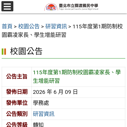
跳
至
選
單
主
首頁
>
校園公告
>
研習資訊
>
115年度第1期防制校
要
園霸凌家長、學生增能研習
內
容
校園公告
區
115年度第1期防制校園霸凌家長、學
公告主旨
生增能研習
發佈日期
2026 年 6 月 09 日
發佈單位
學務處
公告類別
研習資訊
公告等級
轉知