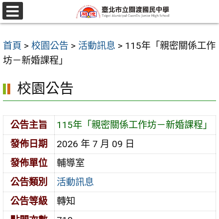
跳
至
選
單
主
首頁
>
校園公告
>
活動訊息
>
115年「親密關係工作
要
坊－新婚課程」
內
容
校園公告
區
公告主旨
115年「親密關係工作坊－新婚課程」
發佈日期
2026 年 7 月 09 日
發佈單位
輔導室
公告類別
活動訊息
公告等級
轉知