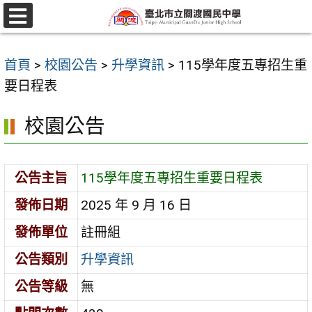
跳
至
選
單
主
首頁
>
校園公告
>
升學資訊
>
115學年度五專招生重
要
要日程表
內
容
校園公告
區
公告主旨
115學年度五專招生重要日程表
發佈日期
2025 年 9 月 16 日
發佈單位
註冊組
公告類別
升學資訊
公告等級
無