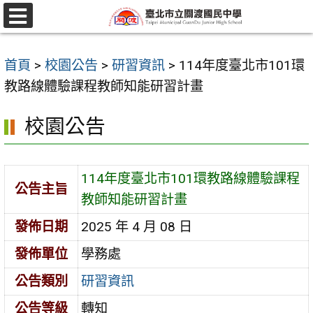
跳
至
選
單
主
首頁
>
校園公告
>
研習資訊
>
114年度臺北市101環
要
教路線體驗課程教師知能研習計畫
內
容
校園公告
區
114年度臺北市101環教路線體驗課程
公告主旨
教師知能研習計畫
發佈日期
2025 年 4 月 08 日
發佈單位
學務處
公告類別
研習資訊
公告等級
轉知