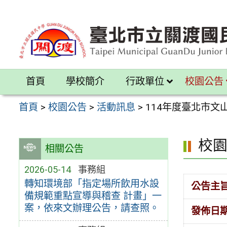
跳
至
主
要
內
首頁
學校簡介
行政單位
校園公告
容
區
首頁
>
校園公告
>
活動訊息
>
114年度臺北市
校
相關公告
2026-05-14
事務組
轉知環境部「指定場所飲用水設
公告主
備規範重點宣導與稽查 計畫」一
案，依來文辦理公告，請查照。
發佈日