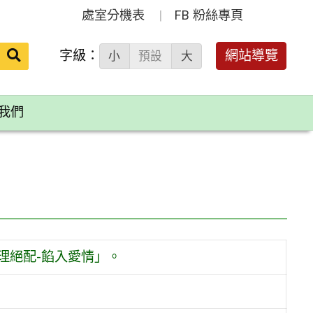
處室分機表
FB 粉絲專頁
送出
字級：
網站導覽
小
預設
大
搜
尋：
我們
理絕配-餡入愛情」。