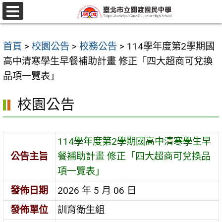
跳
至
選
單
主
首頁
>
校園公告
>
校務公告
>
114學年度第2學期國
要
高中清寒學生早餐補助計畫 修正「四大超商可兌換
內
品項一覽表」
容
區
校園公告
114學年度第2學期國高中清寒學生早
公告主旨
餐補助計畫 修正「四大超商可兌換品
項一覽表」
發佈日期
2026 年 5 月 06 日
發佈單位
訓育衛生組