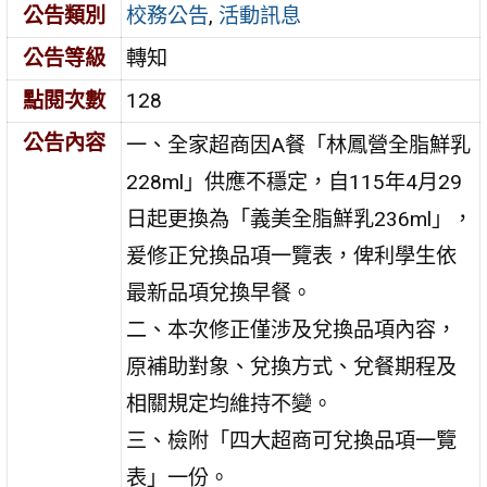
公告類別
校務公告
,
活動訊息
公告等級
轉知
點閱次數
128
公告內容
一、全家超商因A餐「林鳳營全脂鮮乳
228ml」供應不穩定，自115年4月29
日起更換為「義美全脂鮮乳236ml」，
爰修正兌換品項一覽表，俾利學生依
最新品項兌換早餐。
二、本次修正僅涉及兌換品項內容，
原補助對象、兌換方式、兌餐期程及
相關規定均維持不變。
三、檢附「四大超商可兌換品項一覽
表」一份。