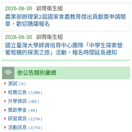
2026-06-30
訓育衛生組
農業部辦理第2屆國家食農教育傑出貢獻獎申請簡
章，歡迎踴躍報名
2026-06-30
訓育衛生組
國立臺灣大學師資培育中心團隊「中學生探索營:
葡萄糖的探測之旅」活動，報名時間延長通知
依公告類別彙總
測試
( 0 )
校務公告
( 1,095 )
升學資訊
( 432 )
獎助學金
( 69 )
研習資訊
( 2,216 )
活動訊息
( 3,710 )