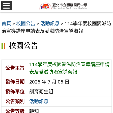
跳
至
選
單
主
首頁
>
校園公告
>
活動訊息
>
114學年度校園愛滋防
要
治宣導講座申請表及愛滋防治宣導海報
內
容
校園公告
區
114學年度校園愛滋防治宣導講座申請
公告主旨
表及愛滋防治宣導海報
發佈日期
2025 年 7 月 08 日
發佈單位
訓育衛生組
公告類別
活動訊息
公告等級
轉知