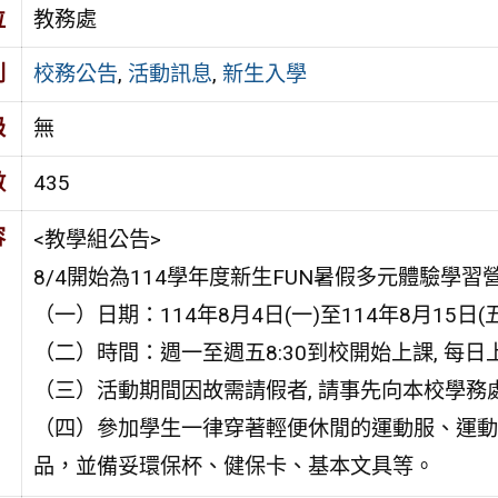
位
教務處
別
校務公告
,
活動訊息
,
新生入學
級
無
數
435
容
<教學組公告>
8/4開始為114學年度新生FUN暑假多元體驗學習營
（一）日期：114年8月4日(一)至114年8月15日(五
（二）時間：週一至週五8:30到校開始上課, 每日上午4
（三）活動期間因故需請假者, 請事先向本校學務處辦理請 
（四）參加學生一律穿著輕便休閒的運動服、運動
品，並備妥環保杯、健保卡、基本文具等。