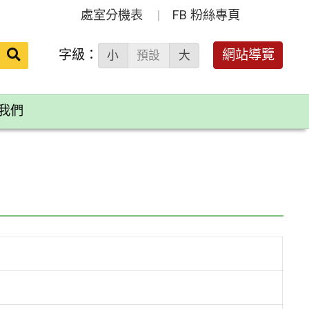
處室分機表
FB 粉絲專頁
送出
字級：
網站導覽
小
預設
大
搜
尋：
我們