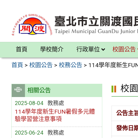
跳
至
主
要
內
首頁
學校簡介
行政單位
校園公告
容
區
首頁
>
校園公告
>
校務公告
>
114學年度新生F
校
相關公告
2025-08-04
教務處
114學年度新生FUN暑假多元體
公告主
驗學習營注意事項
發佈日
2025-06-24
教務處