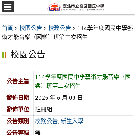
跳
至
選
單
主
首頁
>
校園公告
>
校務公告
>
114學年度國民中學藝
要
術才能音樂（國樂）班第二次招生
內
容
校園公告
區
114學年度國民中學藝術才能音樂（國
公告主旨
樂）班第二次招生
發佈日期
2025 年 6 月 03 日
發佈單位
註冊組
公告類別
校務公告
,
新生入學
公告等級
無