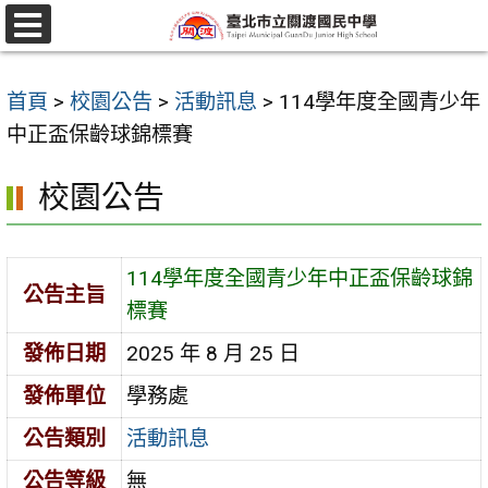
跳
至
選
單
主
首頁
>
校園公告
>
活動訊息
>
114學年度全國青少年
要
中正盃保齡球錦標賽
內
容
校園公告
區
114學年度全國青少年中正盃保齡球錦
公告主旨
標賽
發佈日期
2025 年 8 月 25 日
發佈單位
學務處
公告類別
活動訊息
公告等級
無